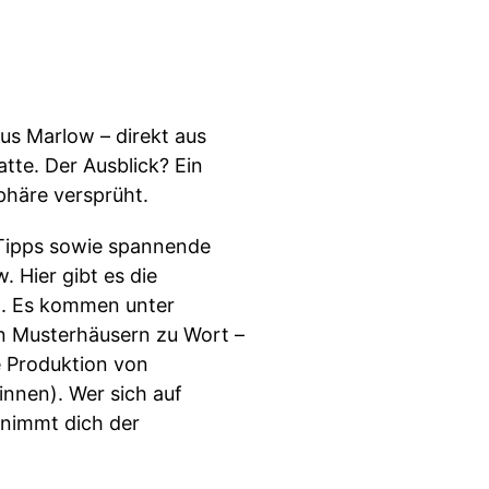
us Marlow – direkt aus
tte. Der Ausblick? Ein
phäre versprüht.
 Tipps sowie spannende
 Hier gibt es die
kt. Es kommen unter
en Musterhäusern zu Wort –
ie Produktion von
nnen). Wer sich auf
t nimmt dich der