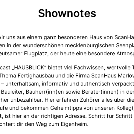
Shownotes
wir uns aus einem ganz besonderen Haus von ScanHa
tten in der wunderschönen mecklenburgischen Seenpla
deutsamer Flugplatz, der heute eine besondere Atmos
ast „HAUSBLICK“ bietet viel Fachwissen, wertvolle
hema Fertighausbau und die Firma ScanHaus Marlow.
 – unterhaltsam, informativ und authentisch verpac
 Bauleiter, Bauherr(inn)en sowie Berater(innen) in d
icher unbezahlbar. Hier erfahren Zuhörer alles über d
äufe und bekommen Geheimtipps von unseren Kolleg(i
 ist hier an der richtigen Adresse. Schritt für Schrit
chtert dir den Weg zum Eigenheim.