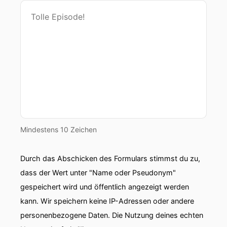
00:00:50: also ja ist doch so.
00:00:52: Denn irgendwie hier ist das
Reklamebüro
00:00:54: Das Reklam wird's ja noch schlimmer.
00:00:56: jetzt werden die auch noch
provoziert.
Mindestens 10 Zeichen
00:00:58: hier in einem Gotteswillen super gerne
Aber das
Durch das Abschicken des Formulars stimmst du zu,
00:01:00: siehst Du auch früher.
dass der Wert unter "Name oder Pseudonym"
gespeichert wird und öffentlich angezeigt werden
00:01:01: wir müssen mal ein bisschen reklamen
machen.
kann. Wir speichern keine IP-Adressen oder andere
personenbezogene Daten. Die Nutzung deines echten
00:01:02: Ich bin tatsächlich wie die Jungfrau